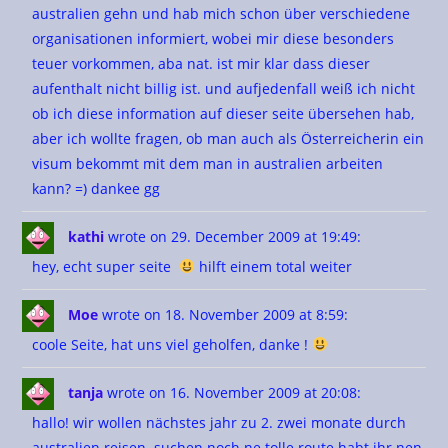
australien gehn und hab mich schon über verschiedene
organisationen informiert, wobei mir diese besonders
teuer vorkommen, aba nat. ist mir klar dass dieser
aufenthalt nicht billig ist. und aufjedenfall weiß ich nicht
ob ich diese information auf dieser seite übersehen hab,
aber ich wollte fragen, ob man auch als Österreicherin ein
visum bekommt mit dem man in australien arbeiten
kann? =) dankee gg
kathi
wrote on 29. December 2009
at 19:49
:
hey, echt super seite
hilft einem total weiter
Moe
wrote on 18. November 2009
at 8:59
:
coole Seite, hat uns viel geholfen, danke !
tanja
wrote on 16. November 2009
at 20:08
:
hallo! wir wollen nächstes jahr zu 2. zwei monate durch
australien reisen. suchen noch ne tolle route.habt ihr nen